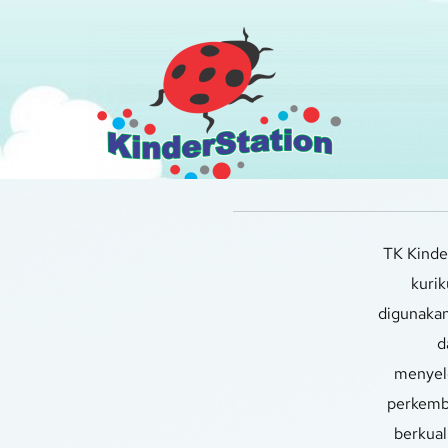
TK Kinde
kurik
digunakan
d
menyele
perkemba
berkual