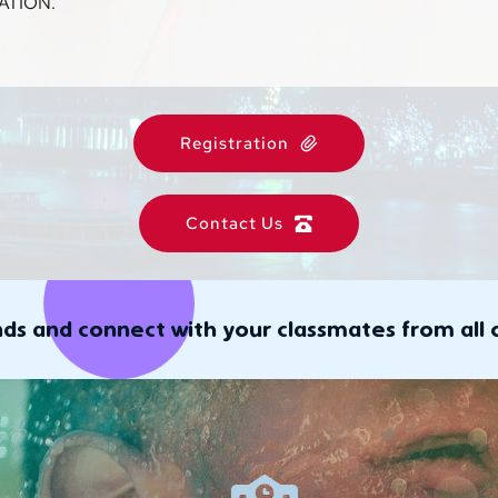
ATION.
Registration
Contact Us
 and connect with your classmates from all o