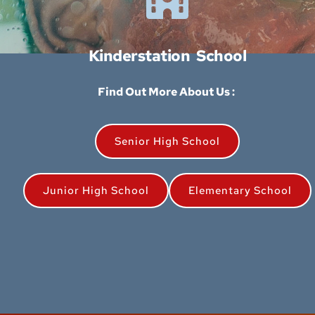
Kinderstation  School
Find Out More About Us : 
Senior High School
Junior High School
Elementary School