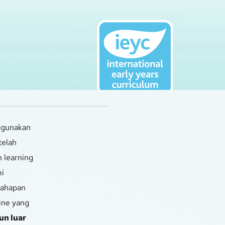
ggunakan 
elah 
learning 
 
ahapan 
ne yang 
n luar 